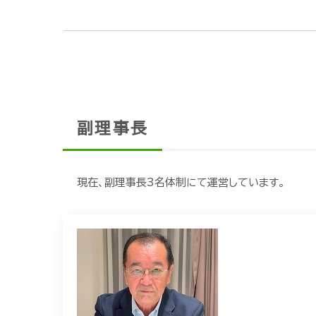
副理事長
現在、副理事長3名体制にて運営しています。