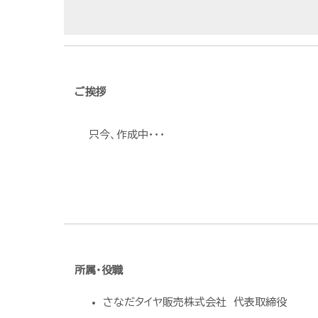
ご挨拶
只今、作成中・・・
所属・役職
さなだタイヤ販売株式会社 代表取締役